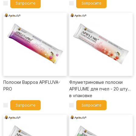
действия, вызывающие трение.
Запросите
Запросите
Пчелиные прокладки обеспечивают более высокую скорость
прямо сейчас +
прямо сейчас +
высвобождения лекарств. Это предотвращает образование
высоких концентраций препарата в местах интенсивной активности
пчел, таких как соты для расплода. Это снижает токсичность для
пчел.
Получите оптовые скидки, приоритетную доставку и
квалифицированную поддержку при заказе более 100 упаковок.
Расширьте свою цепочку поставок пчел с помощью
APIBUZZ
. Мы -
компания, которой доверяют коммерческие пасеки по всему миру.
Полоски Варроа APIFLUVA-
Флуметриновые полоски
PRO
APIFLUME для пчел - 20 штук
в упаковке
Запросите
Запросите
прямо сейчас +
прямо сейчас +