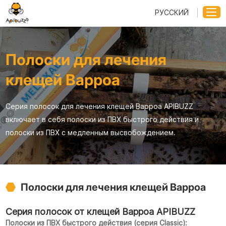
РУССКИЙ
Полоски для лечения
клещей Варроа
Серия полосок для лечения клещей Варроа APIBUZZ
включает в себя полоски из ПВХ быстрого действия и
полоски из ПВХ с медленным высвобождением.
Полоски для лечения клещей Варроа
Серия полосок от клещей Варроа APIBUZZ
Полоски из ПВХ быстрого действия (серия Classic):