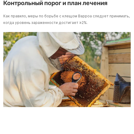
Контрольный порог и план лечения
Ч
Как правило, меры по борьбе с клещом Варроа следует принимать,
когда уровень зараженности достигает ≥2%.
В
в
п