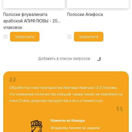
Полоски флувалината
Полоски Апифоса
арабской АПИФЛЮВЫ - 20
упаковок
Запросите
Запросите
прямо сейчас +
прямо сейчас +
Обработка пчел препаратом Лингман Амитраз 12.5
Похоже,
что снижение количества клещей также никак не повлияло на
пчел.Очень доволен продуктом и его стоимостью.
Клиенты из Канады
Владелец пасеки на заднем