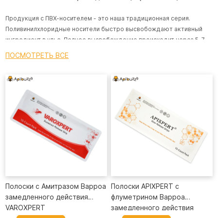
Продукция с ПВХ-носителем - это наша традиционная серия.
Поливинилхлоридные носители быстро высвобождают активный
ингредиент в улье. Полное высвобождение происходит через 5-7
дней. ;
ПОСМОТРЕТЬ ВСЕ
"АПИФЛУВА-ПРО
" и
"
АПИФЛУВА" - это полоски от клещей варроа на
основе флувалината, в то время как "АПИФЛУМ" содержит
флуметрин. Они легкие, и при покупке оптом вы сэкономите деньги
на доставке.
Полимерные полоски с замедленным высвобождением
(усовершенствованная серия):
Полоски с замедленным высвобождением APIBUZZ, такие как
Полоски с амитразом
VAROXPERT и
Полоски с флуметрином
APIXPERT
- это наш новый продукт. Они эффективно уничтожают пчелиных
клещей в течение как минимум 6-8 недель.
В продуктах с замедленным высвобождением используются
Полоски с Амитразом Варроа
Полоски APIXPERT с
пористые носители для впитывания лекарств. Они медленно
замедленного действия
флуметрином Варроа
высвобождают свои активные ингредиенты при изменении
VAROXPERT
замедленного действия
температуры и влажности в ульях или когда пчелы совершают