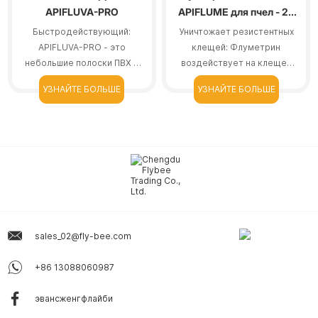
APIFLUVA-PRO
APIFLUME для пчел - 20
штук в упаковке
Быстродействующий:
Уничтожает резистентных
APIFLUVA-PRO - это
клещей: Флуметрин
небольшие полоски ПВХ с
воздействует на клещей
высокой дозой тау-
варроа, даже на тех, кто
УЗНАЙТЕ БОЛЬШЕ
УЗНАЙТЕ БОЛЬШЕ
флувалината. Он может
невосприимчив к другим
воздействовать на
методам лечения.
+
+
устойчивых пчелины
sales_02@fly-bee.com
+86 13088060987
эвансженгфлайби