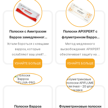
Полоски с Амитразом
Полоски APIXPERT с
Варроа замедленного
флуметрином Варроа
действия VAROXPERT
замедленного действия
Устали бороться с клещами
Метод медленного
варроа, которые
высвобождения: APIXPERT
ослабляют ваш улей?
обеспечивает защиту на 6-
Полоски с амитразом
8 недель. Вам потребуется
УЗНАЙТЕ БОЛЬШЕ
УЗНАЙТЕ БОЛЬШЕ
замедленного действия
всего один курс лечения.
VAROXPERT помогут вам в
Сокращение числа частых
+
+
этом.
замен означает, что мы
можем сэкономить время.
Полоски Варроа
Флуметриновые полоски