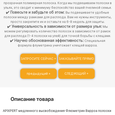
прозрачная полимерная полоска. Когда мы подвешиваем полоски в
ульях, это сводит к минимуму беспокойство вашей пчелиной семьи.
✔️ Повесьте и забудьте об этом:
Вы подвешиваете удобные
полоски между рамками для расплода. Вам не нужны инструменты,
просто закрепите их и оставьте на 6-8 недель для защиты.
✔️ Универсальность в зависимости от размера улья:
Мы
можем регулировать количество полосок в зависимости от рамок
для расплода (1-4 полоски на улей) для точной борьбы с клещами.
✔️ Научно обоснованная эффективность:
Специальная
формула флуметрина уничтожает клещей варроа.
ЗАПРОСИТЕ СЕЙЧАС +
ЗАКАЗЫВАЙТЕ ПРЯМО
СЕЙЧАС +
предыдущий +
СЛЕДУЮЩИЙ +
Описание товара
APIXPERT медленного высвобождения Флюметрин Варроа полоски