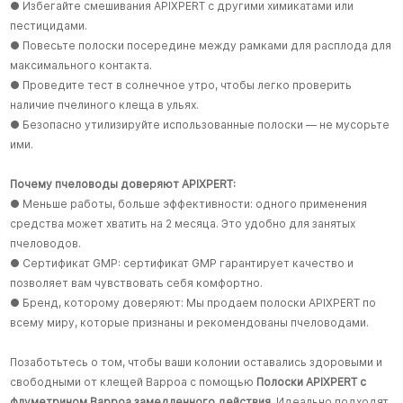
● Избегайте смешивания APIXPERT с другими химикатами или
пестицидами.
● Повесьте полоски посередине между рамками для расплода для
максимального контакта.
● Проведите тест в солнечное утро, чтобы легко проверить
наличие пчелиного клеща в ульях.
● Безопасно утилизируйте использованные полоски — не мусорьте
ими.
Почему пчеловоды доверяют APIXPERT:
● Меньше работы, больше эффективности: одного применения
средства может хватить на 2 месяца. Это удобно для занятых
пчеловодов.
● Сертификат GMP: сертификат GMP гарантирует качество и
позволяет вам чувствовать себя комфортно.
● Бренд, которому доверяют: Мы продаем полоски APIXPERT по
всему миру, которые признаны и рекомендованы пчеловодами.
Позаботьтесь о том, чтобы ваши колонии оставались здоровыми и
свободными от клещей Варроа с помощью
Полоски APIXPERT с
флуметрином Варроа замедленного действия
. Идеально подходят