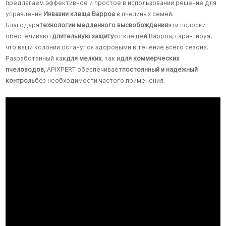
предлагаем эффективное и простое в использовании решение для
управления
Инвазии клеща Варроа
в пчелиных семей.
Благодаря
технологии медленного высвобождения
эти полоски
обеспечивают
длительную защиту
от клещей Варроа, гарантируя,
что ваши колонии останутся здоровыми в течение всего сезона.
Разработанный как
для мелких
, так и
для коммерческих
пчеловодов
, APIXPERT обеспечивает
постоянный и надежный
контроль
без необходимости частого применения.