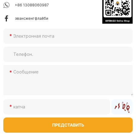
+86 13088060987
эвансженгфлайби