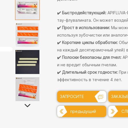
✔️ Быстродействующий:
APIFLUVA-
тау-флувалината. Он может возде
✔️ Прост в использовании:
Мы може
используя зубочистки или аналог
✔️ Короткие циклы обработки:
Обыч
на каждый десятирамочный улей) в
✔️ Полоски безопасны для пчел:
AP
и не вредит обычным пчелам.
✔️ Длительный срок годности:
При 
эффективность в течение 4 лет.
ЗАПРОСИТЕ
ЗАКАЗЫ
СЕЙЧАС +
ПРЯМО 
предыдущий
СЛ
+
+
+