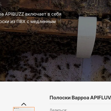
оа APIBUZZ включает в себя
лоски из ПВХ с медленным
Полоски Варроа APIFLU
Делиться: