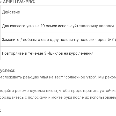
к APIFLUVA-PRO:
Действие
Для каждого улья на 10 рамок используйте
половину полоски
.
Замените / добавьте еще одну половинку полоски через
5-7 
Повторяйте в течение
3-4
циклов на курс лечения.
успеха:
отслеживать реакцию улья на тест "солнечное утро". Мы реко
.
людайте рекомендуемые циклы, чтобы предотвратить устойчив
обращайтесь с полосками и мойте руки после их использовани
: