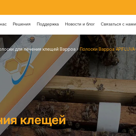
нас
Решения
Поддержка
Новости и блог
Связаться с нам
олоски для лечения клещей Варроа
-
Полоски Варроа APIFLUVA
ния клещей