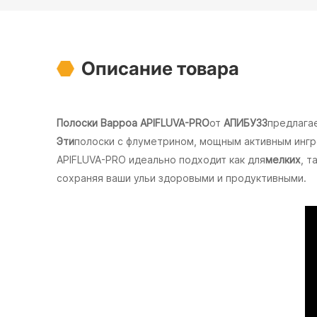
Описание товара
Полоски Варроа APIFLUVA-PRO
от
АПИБУЗЗ
предлага
Эти
полоски с флуметрином, мощным активным ингр
APIFLUVA-PRO идеально подходит как для
мелких
, т
сохраняя ваши ульи здоровыми и продуктивными.