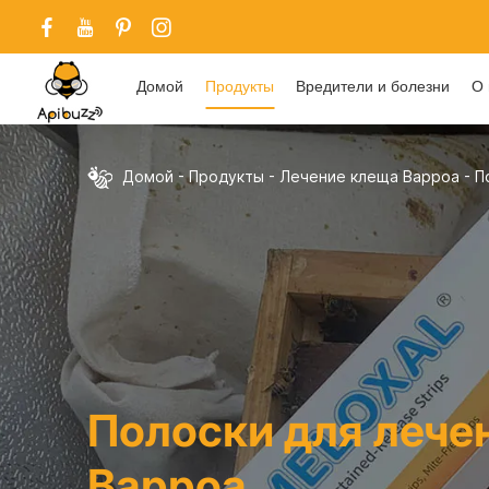
Домой
Продукты
Вредители и болезни
О 
Домой
-
Продукты
-
Лечение клеща Варроа
-
П
Полоски для лече
Варроа