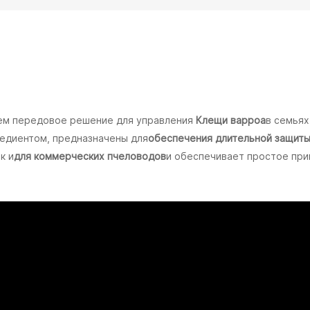
ем передовое решение для управления
Клещи варроа
в семьях
едиентом, предназначены для
обеспечения длительной защит
ак и
для коммерческих пчеловодов
и обеспечивает простое при