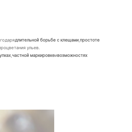
агодаря
длительной борьбе с клещами
,
простоте
процветания ульев.
упках
,
частной маркировке
и
возможностях