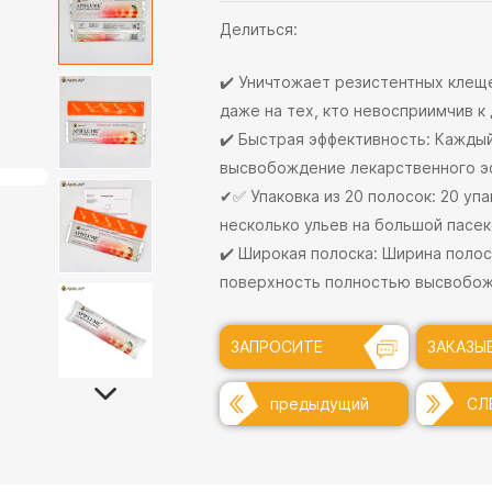
Делиться:
✔️ Уничтожает резистентных клещ
даже на тех, кто невосприимчив к
✔️ Быстрая эффективность: Кажды
высвобождение лекарственного э
✔✅ Упаковка из 20 полосок: 20 уп
несколько ульев на большой пасек
✔️ Широкая полоска: Ширина полос
поверхность полностью высвобож
ЗАПРОСИТЕ
ЗАКАЗЫ
СЕЙЧАС +
ПРЯМО 
предыдущий
СЛ
+
+
+