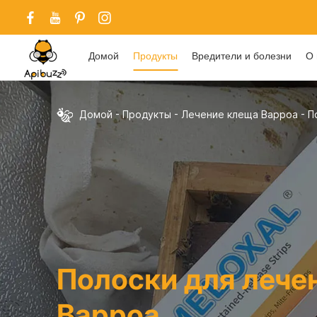
Домой
Продукты
Вредители и болезни
О 
Домой
-
Продукты
-
Лечение клеща Варроа
-
П
Полоски для лече
Варроа