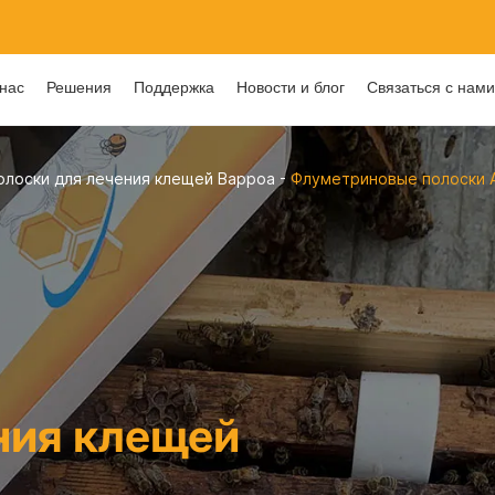
нас
Решения
Поддержка
Новости и блог
Связаться с нам
олоски для лечения клещей Варроа
-
Флуметриновые полоски AP
ния клещей