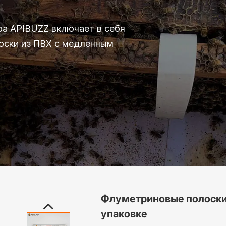
оа APIBUZZ включает в себя
лоски из ПВХ с медленным
Флуметриновые полоски 
упаковке