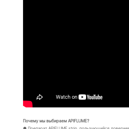
Почему мы выбираем APIFLUME?
● Препарат APIFLUME strip, пользующийся доверие