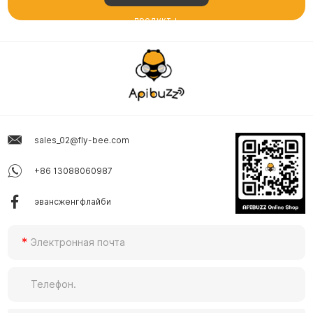
продукт +
sales_02@fly-bee.com
+86 13088060987
эвансженгфлайби