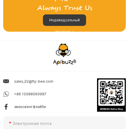
Индивидуальный
продукт +
sales_02@fly-bee.com
+86 13088060987
эвансженгфлайби