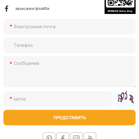
эвансженгфлайби