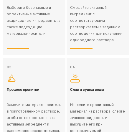
Выберите безопасные и
Смешайте активный
эффективные активные
ингредиент с
акарицидные ингредиенты, а
соответствующим
также подходящие
растворителем в заданном
материалы-носители.
соотношении для получения
однородного раствора.
03
04
Процесс пропитки
Слив и сушка воды
Замочите материал-носитель
Извлеките пропитанный
в приготовленном растворе,
материал из раствора, слейте
чтобы он полностью впитал
лишнюю жидкость и
активный ингредиент и
высушите его при
равномерно распределился.
контролируемой